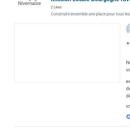
2 Likes
Construire ensemble une place pour tous les
☀️
N
v
e
d
d
v