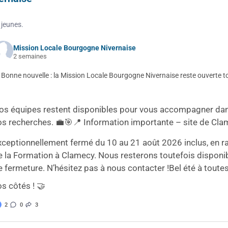
 jeunes.
Mission Locale Bourgogne Nivernaise
2 semaines
 Bonne nouvelle : la Mission Locale Bourgogne Nivernaise reste ouverte tou
os équipes restent disponibles pour vous accompagner dan
os recherches. 💼🎯
📍 Information importante – site de Cla
xceptionnellement fermé du 10 au 21 août 2026 inclus, en ra
e la Formation à Clamecy. Nous resterons toutefois disponi
e fermeture. N’hésitez pas à nous contacter !
Bel été à toute
os côtés ! 🤝
2
0
3