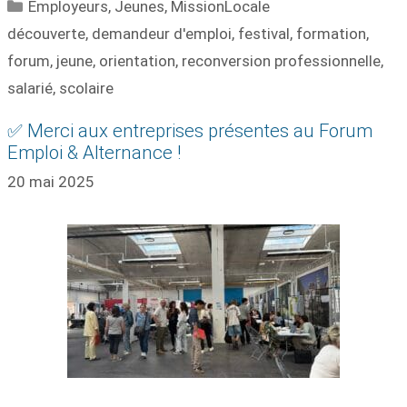
Catégories
Employeurs
,
Jeunes
,
MissionLocale
Étiquettes
découverte
,
demandeur d'emploi
,
festival
,
formation
,
forum
,
jeune
,
orientation
,
reconversion professionnelle
,
salarié
,
scolaire
✅ Merci aux entreprises présentes au Forum
Emploi & Alternance !
20 mai 2025