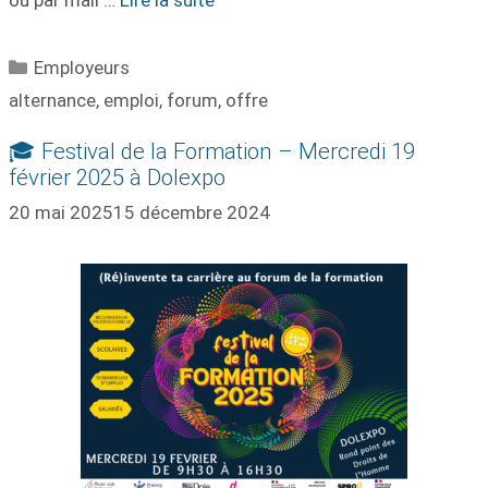
Catégories
Employeurs
Étiquettes
alternance
,
emploi
,
forum
,
offre
🎓 Festival de la Formation – Mercredi 19
février 2025 à Dolexpo
20 mai 2025
15 décembre 2024