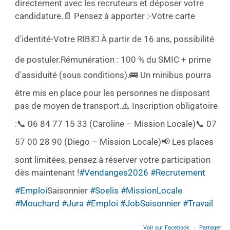
directement avec les recruteurs et déposer votre
candidature.
📄 Pensez à apporter :
-Votre carte
d'identité
-Votre RIB
💶 À partir de 16 ans, possibilité
de postuler.
Rémunération : 100 % du SMIC + prime
d'assiduité (sous conditions).
🚌 Un minibus pourra
être mis en place pour les personnes ne disposant
pas de moyen de transport.
⚠️ Inscription obligatoire
:
📞 06 84 77 15 33 (Caroline – Mission Locale)
📞 07
57 00 28 90 (Diego – Mission Locale)
📢 Les places
sont limitées, pensez à réserver votre participation
dès maintenant !
#Vendanges2026
#Recrutement
#Emploi
Saisonnier
#Soelis
#MissionLocale
#Mouchard
#Jura
#Emploi
#JobSaisonnier
#Travail
Voir sur Facebook
·
Partager