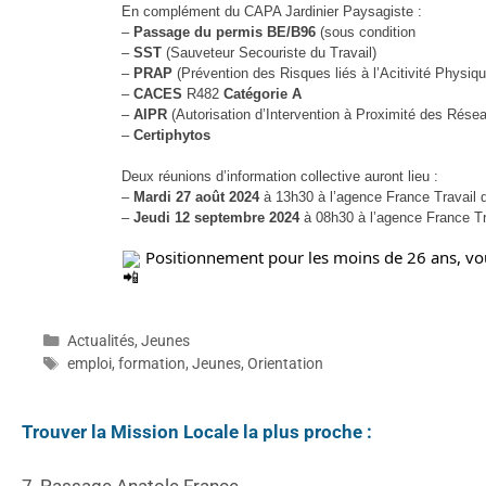
En complément du CAPA Jardinier Paysagiste :
–
Passage du permis BE/B96
(sous condition
–
SST
(Sauveteur Secouriste du Travail)
–
PRAP
(Prévention des Risques liés à l’Acitivité Physiqu
–
CACES
R482
Catégorie A
–
AIPR
(Autorisation d’Intervention à Proximité des Rése
–
Certiphytos
Deux réunions d’information collective auront lieu :
–
Mardi 27 août 2024
à 13h30 à l’agence France Travail 
–
Jeudi 12 septembre 2024
à 08h30 à l’agence France Tr
Positionnement pour les moins de 26 ans, vous
Actualités
,
Jeunes
emploi
,
formation
,
Jeunes
,
Orientation
Trouver la Mission Locale la plus proche :
7, Passage Anatole France