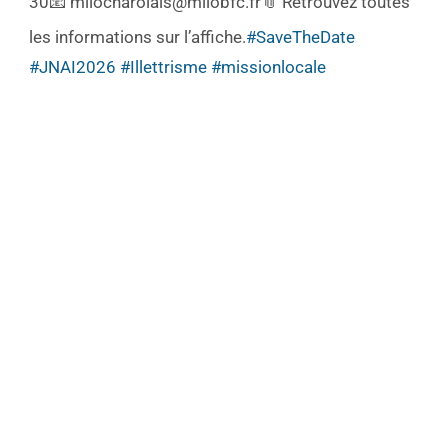
30
📧 milocharolais@milobfc.fr
📎 Retrouvez toutes
les informations sur l’affiche.
#SaveTheDate
#JNAI2026
#Illettrisme
#missionlocale