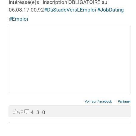
intéressé(e)s : inscription OBLIGATOIRE au
06.08.17.00.92
#DuStadeVersLEmploi
#JobDating
#Emploi
Voir sur Facebook
·
Partager
4
3
0