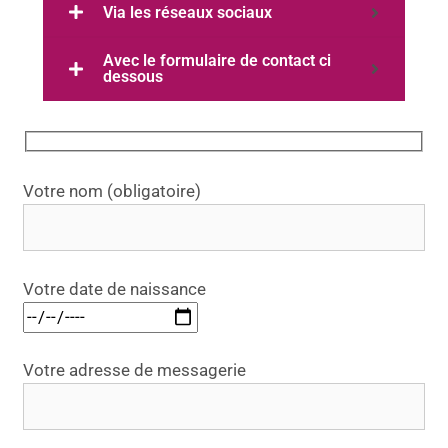
Via les réseaux sociaux
Avec le formulaire de contact ci
dessous
V
e
Votre nom (obligatoire)
u
i
l
Votre date de naissance
l
e
z
l
Votre adresse de messagerie
a
i
s