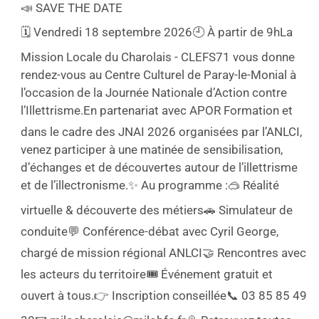
📣 SAVE THE DATE
🗓️ Vendredi 18 septembre 2026
🕘 À partir de 9h
La
Mission Locale du Charolais - CLEFS71 vous donne
rendez-vous au Centre Culturel de Paray-le-Monial à
l’occasion de la Journée Nationale d’Action contre
l’Illettrisme.
En partenariat avec APOR Formation et
dans le cadre des JNAI 2026 organisées par l’ANLCI,
venez participer à une matinée de sensibilisation,
d’échanges et de découvertes autour de l’illettrisme
et de l’illectronisme.
✨ Au programme :
🥽 Réalité
virtuelle & découverte des métiers
🚗 Simulateur de
conduite
💬 Conférence-débat avec Cyril George,
chargé de mission régional ANLCI
🤝 Rencontres avec
les acteurs du territoire
🎟️ Événement gratuit et
ouvert à tous.
👉 Inscription conseillée
📞 03 85 85 49