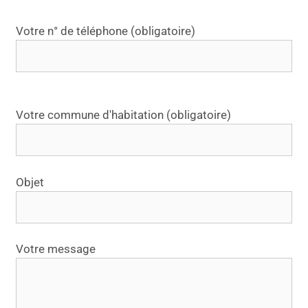
s
e
Votre n° de téléphone (obligatoire)
r
c
e
c
h
Votre commune d'habitation (obligatoire)
a
m
p
Objet
v
i
d
e
Votre message
.