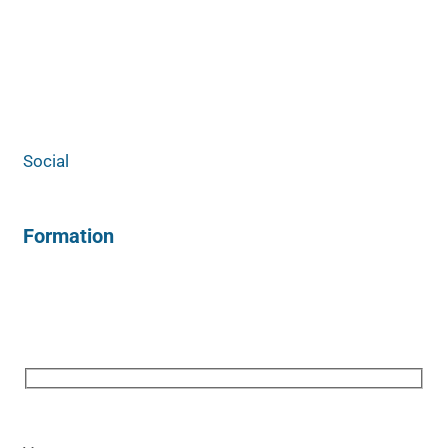
Social
Formation
V
e