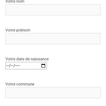
u
Votre nom
i
l
l
e
Votre prénom
z
l
a
i
s
Votre date de naissance
s
e
r
c
e
Votre commune
c
h
a