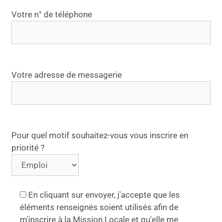
m
Votre n° de téléphone
p
v
i
d
e
Votre adresse de messagerie
.
Pour quel motif souhaitez-vous vous inscrire en
priorité ?
En cliquant sur envoyer, j'accepte que les
éléments renseignés soient utilisés afin de
m'inscrire à la Mission Locale et qu'elle me