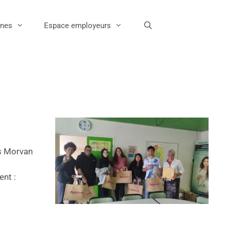
unes
Espace employeurs
is Morvan
nt :