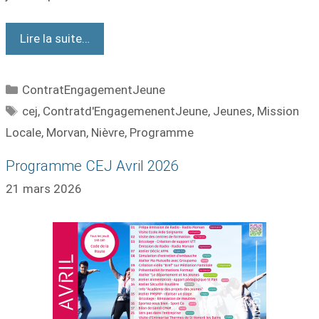
Lire la suite…
ContratEngagementJeune
cej
,
Contratd'EngagemenentJeune
,
Jeunes
,
Mission
Locale
,
Morvan
,
Nièvre
,
Programme
Programme CEJ Avril 2026
21 mars 2026