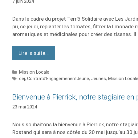
7 juin 2024
Dans le cadre du projet Terr’ô Solidaire avec Les Jardi
pu, ce jeudi, replanter les tomates, filtrer la limonade
aromatiques et médicinales pour créer des tisanes. Il
Lire la suite…
Mission Locale
cej
,
Contratd'EngagemenentJeune
,
Jeunes
,
Mission Local
Bienvenue à Pierrick, notre stagiaire e
23 mai 2024
Nous souhaitons la bienvenue à Pierrick, notre stagia
Rostand qui sera à nos côtés du 20 mai jusqu’au 30 ju