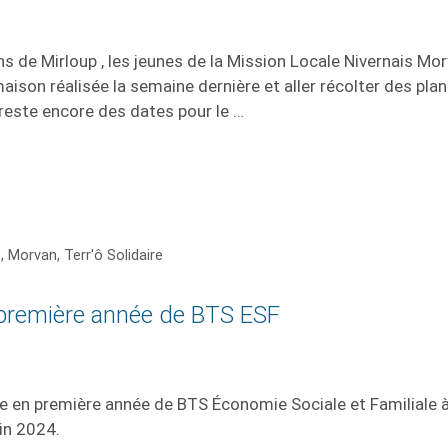
ns de Mirloup , les jeunes de la Mission Locale Nivernais Mo
 maison réalisée la semaine dernière et aller récolter des pla
 reste encore des dates pour le …
e
,
Morvan
,
Terr'ô Solidaire
n première année de BTS ESF
ire en première année de BTS Économie Sociale et Familiale 
in 2024.