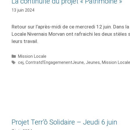
La continuité du projet « Patrimoine »
13 juin 2024
Retour sur l’après-midi de ce mercredi 12 juin. Dans l
Locale Nivernais Morvan ont rafraichi les deux stèles
leurs travail.
Mission Locale
cej
,
Contratd'EngagemenentJeune
,
Jeunes
,
Mission Local
Projet Terr’ô Solidaire – Jeudi 6 juin