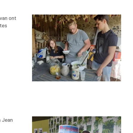
rvan ont
ntes
à Jean