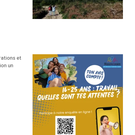
rations et
ion un