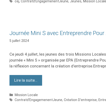
cej
,
Contratd'EngagemenentJeune
,
Jeunes
,
Mission Local
Journée Mini S avec Entreprendre Pour
5 juillet 2024
Ce jeudi 4 juillet, les jeunes des trois Missions Local
journée « Mini S » organisée par EPA (Entreprendre Pou
la réflexion concernant la création d’entreprise.Entr
Lire la suite…
Mission Locale
Contratd'EngagemenentJeune
,
Création D'entreprise
,
Entr