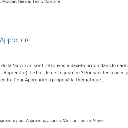
e
,
Morvan
,
Nièvre
,
Terr'ô Solidaire
 Apprendre
es de la Nièvre se sont retrouvés à Saxi-Bourdon dans le cadr
r Apprendre). Le but de cette journée ? Pousser les jeunes 
eprendre Pour Apprendre a proposé la thématique …
eprendre pour Apprendre
,
Jeunes
,
Mission Locale
,
Nièvre