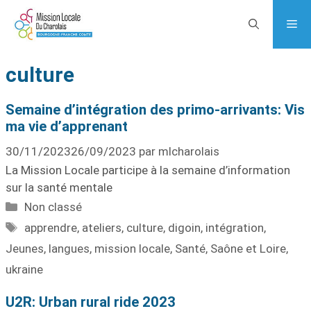
culture
Semaine d’intégration des primo-arrivants: Vis
ma vie d’apprenant
30/11/2023
26/09/2023
par
mlcharolais
La Mission Locale participe à la semaine d’information
sur la santé mentale
Non classé
apprendre
,
ateliers
,
culture
,
digoin
,
intégration
,
Jeunes
,
langues
,
mission locale
,
Santé
,
Saône et Loire
,
ukraine
U2R: Urban rural ride 2023