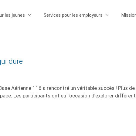
ur les jeunes
Services pour les employeurs
Missio
qui dure
 Base Aérienne 116 a rencontré un véritable succès ! Plus d
Espace. Les participants ont eu l’occasion d’explorer différe