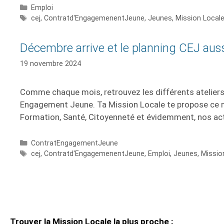
Emploi
cej
,
Contratd'EngagemenentJeune
,
Jeunes
,
Mission Local
Décembre arrive et le planning CEJ auss
19 novembre 2024
Comme chaque mois, retrouvez les différents ateliers
Engagement Jeune. Ta Mission Locale te propose ce m
Formation, Santé, Citoyenneté et évidemment, nos act
ContratEngagementJeune
cej
,
Contratd'EngagemenentJeune
,
Emploi
,
Jeunes
,
Missio
Trouver la Mission Locale la plus proche :