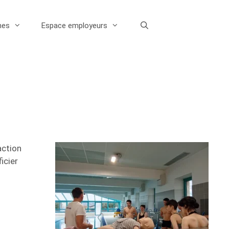
nes
Espace employeurs
action
icier