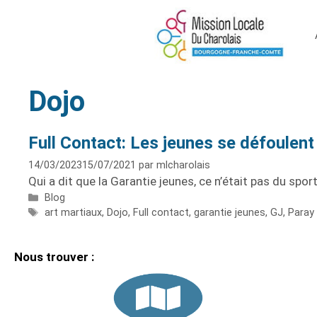
Dojo
Full Contact: Les jeunes se défoulent
14/03/2023
15/07/2021
par
mlcharolais
Qui a dit que la Garantie jeunes, ce n’était pas du spor
Blog
art martiaux
,
Dojo
,
Full contact
,
garantie jeunes
,
GJ
,
Paray 
Nous trouver :