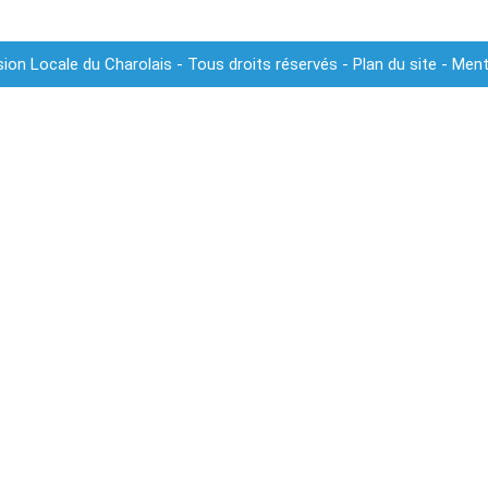
ion Locale du Charolais - Tous droits réservés -
Plan du site
-
Ment