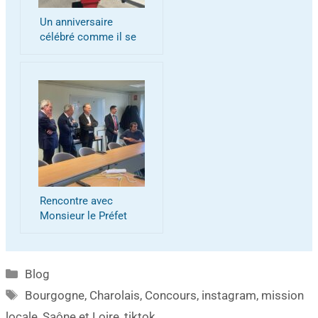
Un anniversaire
célébré comme il se
doit!
Rencontre avec
Monsieur le Préfet
Blog
Bourgogne
,
Charolais
,
Concours
,
instagram
,
mission
locale
,
Saône et Loire
,
tiktok