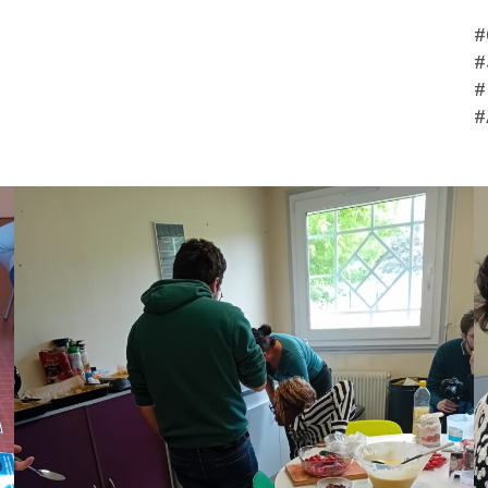
#
#
#
#