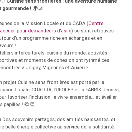
✨
Cuisine sans frontières : une aventure humaine
t gourmande !
🌍🤝
eunes de la Mission Locale et du CADA (
Centre
’accueil pour demandeurs d’asile
) se sont retrouvés
utour d’un programme riche en échanges et en
aveurs !
teliers interculturels, cuisine du monde, activités
portives et moments de cohésion ont rythmé ces
encontres à Joigny, Migennes et Auxerre.
n projet Cuisine sans frontières est porté par la
ission Locale, COALLIA, l’UFOLEP et la FABRIK Jeunes,
our favoriser l’inclusion, le vivre-ensemble… et éveiller
es papilles ! 😋👏
 Des souvenirs partagés, des amitiés naissantes, et
ne belle énergie collective au service de la solidarité.