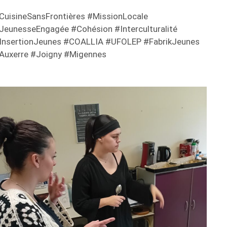
CuisineSansFrontières #MissionLocale
JeunesseEngagée #Cohésion #Interculturalité
InsertionJeunes #COALLIA #UFOLEP #FabrikJeunes
Auxerre #Joigny #Migennes