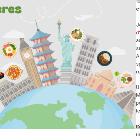

e
J
d
a
s
A
s
r
U
M
p
l

u